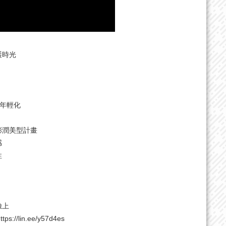
護時光
密年輕化
澎潤美型計畫
感
性
臉上
ttps://lin.ee/y57d4es