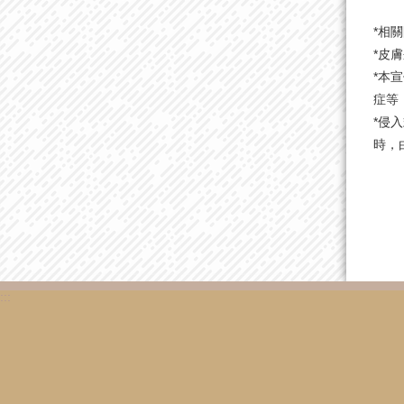
*相
*皮
*本
症等
*侵
時，
:::