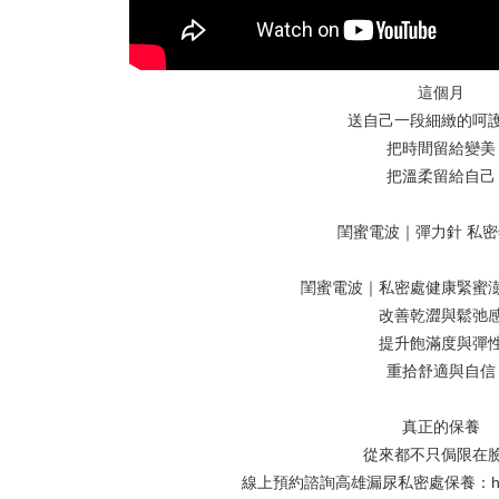
這個月
送自己一段細緻的呵
把時間留給變美
把溫柔留給自己
閨蜜電波｜彈力針 私
閨蜜電波｜私密處健康緊蜜
改善乾澀與鬆弛
提升飽滿度與彈
重拾舒適與自信
真正的保養
從來都不只侷限在
線上預約
諮詢
高雄漏尿私密處保養
：
h