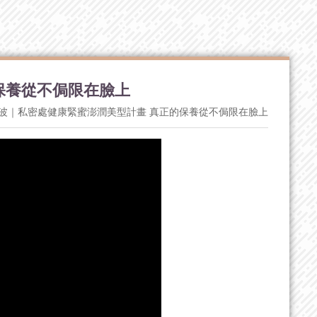
保養從不侷限在臉上
波｜私密處健康緊蜜澎潤美型計畫 真正的保養從不侷限在臉上