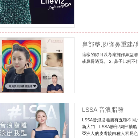
鼻部整形/隆鼻重建/
這樣的妳可以考慮施作鼻型雕
或鼻骨過寬。 2. 鼻子比例
LSSA ⾳浪脂雕
LSSA音浪脂雕擁有五種不
新大門，LSSA臉部/局部
亞洲⼈的皮膚較白種⼈容易色