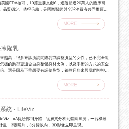
美國FDA核可，10篇重要文獻6，追蹤超過20萬人的臨床研
用，品質穩定、值得信賴，是國際醫師與全球消費者共同推薦的
MORE
果凍隆乳
越來越高，很多來診所詢問隆乳或調整胸型的女性，已不完全追
意怎樣的胸型更適合自身整體身材比例，以及手術的方式的安全
自信、還是因為下垂想要有調整胸型，都歡迎您來與我們聊聊
MORE
系統 - LifeViz
系統 - LifeViz，aA從臉部到身體，從膚質分析到體圍量測，一台機器
計畫，3張照片，3分鐘以內，3D影像立即呈現。