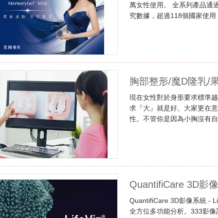
萬女性使用。 全系列產品通過
究數據，超過118個國家使
安心選擇。
胸部整形/魔D隆乳/
現在女性對於身形要求標準
求『大』就是好。大家更在
性。不管你是因為小胸沒有
喔!
QuantifiCare 3D影像
QuantifiCare 3D影像
全方位多功能分析。333影像