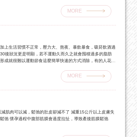
MORE
，加上生活習慣不正常，壓力大、熬夜、暴飲暴食，吸菸飲酒過
30後狀況更是明顯，若不運動久而久之就會囤積過多的脂肪
旦形成就很難以運動節食這麼簡單快速的方式消除，有的人花數
想，這時抽脂就是可選擇的方法之一。目前現行抽脂主要有兩
。
MORE
以減肌肉可以減，鬆弛的肚皮卻減不了 減重15公斤以上皮膚失
鬆弛 懷孕過程中腹部筋膜會過度拉扯，導致產後筋膜鬆弛