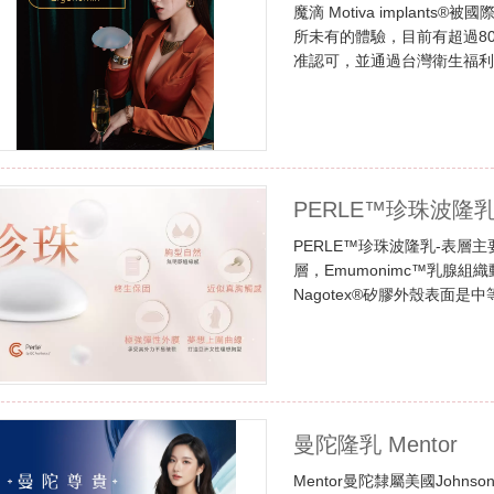
魔滴 Motiva impla
所未有的體驗，目前有超過8
准認可，並通過台灣衛生福
科醫生可以操刀，專業創新
PERLE™珍珠波隆乳 
PERLE™珍珠波隆乳-表層
層，Emumonimc™乳腺組
Nagotex®矽膠外殼表面
與莢膜攣縮，使用歐盟認證最
曼陀隆乳 Mentor
Mentor曼陀隸屬美國John