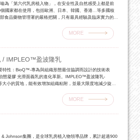
nts®被國際喻為「第六代乳房植入物」，在安全性及自然感受上都是前
0個國家都在使用，包括歐洲、日本、韓國、香港…等多國核
利部食品藥物管理署的嚴格把關，只有最具經驗及臨床實力的專
技術結合頂尖權威醫師。
MORE
/ IMPLEO™盈波隆乳
主要特性：BioQ™-專為與組織形態最佳協調而設計的技術表
織動態凝膠 光滑面義乳的進化革新。IMPLEO™盈波隆乳-
是中等大小的質地，能有效增加組織粘附，並最大限度地減少旋轉
新材質2S強韌柔軟流動膠體100%填充。
MORE
son & Johnson集團，是全球乳房植入物領導品牌，累計超過900