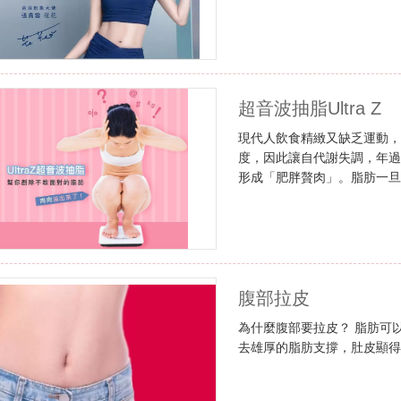
疤的困擾！
超音波抽脂Ultra Z
現代人飲食精緻又缺乏運動
度，因此讓自代謝失調，年過
形成「肥胖贅肉」。脂肪一
十年努力瘦身都未能達到理
種：超音波抽脂和傳統抽脂
腹部拉皮
為什麼腹部要拉皮？ 脂肪可
去雄厚的脂肪支撐，肚皮顯得