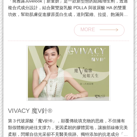
「喬雅露Juvelook｜新童妍」是一款新型態的組織增生劑，透過
複合式成分設計，結合聚雙旋乳酸 PDLLA 與玻尿酸 HA 的雙重
功效，幫助肌膚促進膠原蛋白生成，達到緊緻、拉提、飽滿與膚
質改善等多重效果。
MORE
VIVACY 魔V針®
第３代玻尿酸「魔V針®」，顛覆傳統填充物的思維，不但擁有
類假體般的絕佳支撐力，更因柔韌的膠體質地，讓臉部線條完美
柔順，閃耀自信光采卻不見醫美痕跡。獨特添加的抗老成分「甘