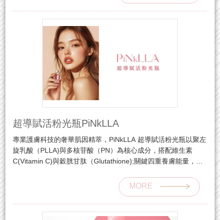
超導賦活粉光瓶PiNkLLA
專業護膚科技的奢華肌因精萃，PiNkLLA 超導賦活粉光瓶以聚左
旋乳酸（PLLA)與多核苷酸（PN）為核心成分，搭配維生素
C(Vitamin C)與穀胱甘肽（Glutathione);關鍵四重養膚能量，為
肌膚注入潤澤光采，展現細緻、柔嫩的健康膚況。
MORE