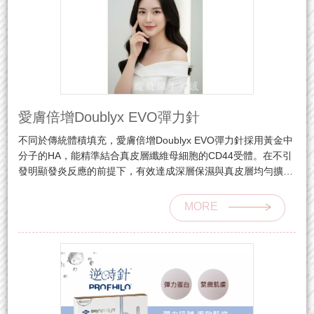
愛膚倍增Doublyx EVO彈力針
不同於傳統體積填充，愛膚倍增Doublyx EVO彈力針採用黃金中
分子的HA，能精準結合真皮層纖維母細胞的CD44受體。在不引
發明顯發炎反應的前提下，有效達成深層保濕與真皮層均勻擴
散，進而啟動訊號傳導，刺激自體膠原蛋白與彈力蛋白增生。
MORE