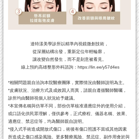
達特漾美學診所以精準內視鏡微創技術，
從深層結構出發，重新定位年輕輪廓，
讓改變自然發生，而不是刻意被看見。
線上預約
高雄整形外科
諮詢：
https://lin.ee/y57d4es
*相關問題親自洽詢本院醫療團隊，實際情況由醫師說明為主。
*皮膚狀況、治療方式及成效因人而異，請親自遵循醫師醫囑，
診所均由醫師視個人狀況給予建議。
*本宣傳名稱與仿單不同，部份仿單核准適應症外的使用介紹，
或口語化供民眾理解，僅供參考，正式療程、儀器名稱、效果、
適應症、禁忌症等，均為醫師親自說明。
*侵入式手術造成開放式傷口，術後有傷口照護不當或其他因素
所造成之傷口感染風險。更多醫療風險、禁忌症、副作用會於與