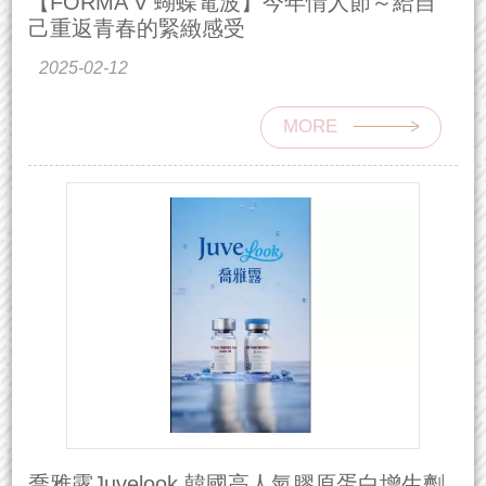
【FORMA V 蝴蝶電波】今年情人節～給自
己重返青春的緊緻感受
2025-02-12
MORE
喬雅露Juvelook 韓國高人氣膠原蛋白增生劑