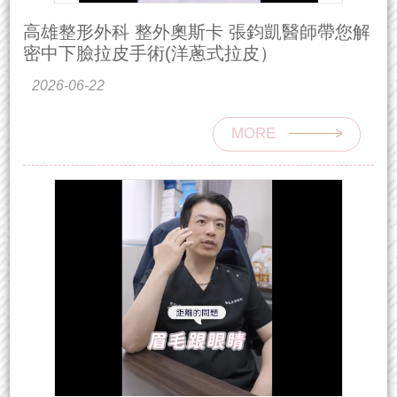
高雄整形外科 整外奧斯卡 張鈞凱醫師帶您解
密中下臉拉皮手術(洋蔥式拉皮）
2026-06-22
MORE