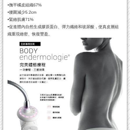
•撫平橘皮組織67%
•腰圍減少5.2cm
•緊緻肌膚71%
•促進體內自然生成膠原蛋白、彈力纖維和玻尿酸，使真皮層組
織重現緻密、恢復豐盈。