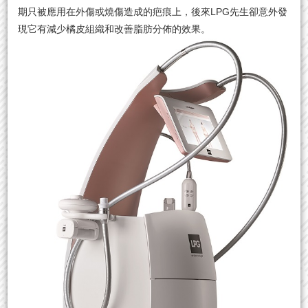
期只被應用在外傷或燒傷造成的疤痕上，後來LPG先⽣卻意外發
現它有減少橘皮組織和改善脂肪分佈的效果。