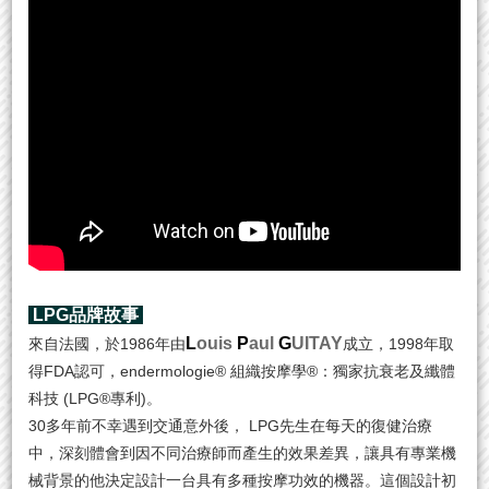
LPG品牌故事
L
ouis
P
aul
G
UITAY
來自法國，於1986年由
成立，1998年取
得FDA認可，endermologie® 組織按摩學®：獨家抗衰老及纖體
科技 (LPG®專利)。
30多年前不幸遇到交通意外後， LPG先⽣在每天的復健治療
中，深刻體會到因不同治療師而產生的效果差異，讓具有專業機
械背景的他決定設計⼀台具有多種按摩功效的機器。這個設計初