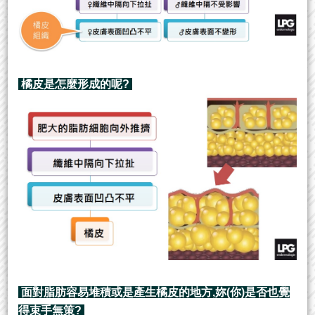
橘皮是怎麼形成的呢?
面對脂肪容易堆積或是產生橘皮的地方,妳(你)是否也覺
得束手無策?