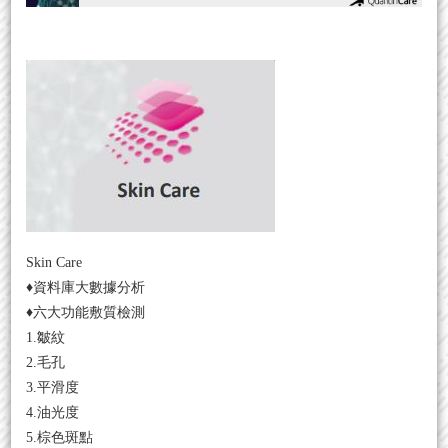
Skin Care
♦資料庫大數據分析
♦六大功能敷質檢測
1.皺紋
2.毛孔
3.平滑度
4.油光度
5.棕色斑點