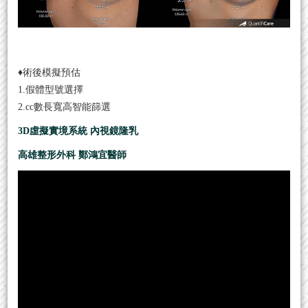
♦術後模擬預估
1.假體型號選擇
2.cc數長寬高智能篩選
3D虛擬實境系統 內視鏡隆乳
高雄整形外科 鄭鴻宜醫師