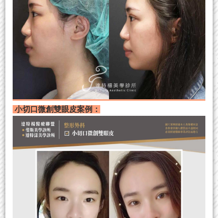
小切口微創雙眼皮案例：