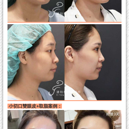
小切口雙眼皮+取脂案例：