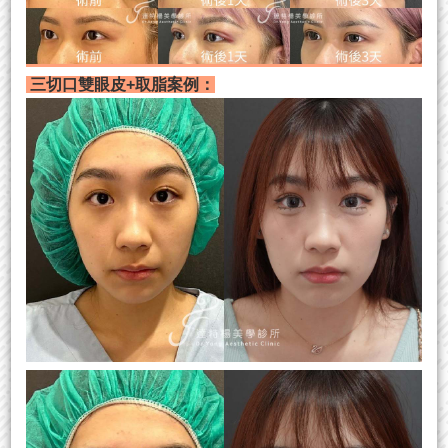
三切口雙眼皮+取脂案例：