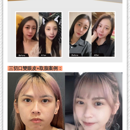
三切口雙眼皮+取脂案例：