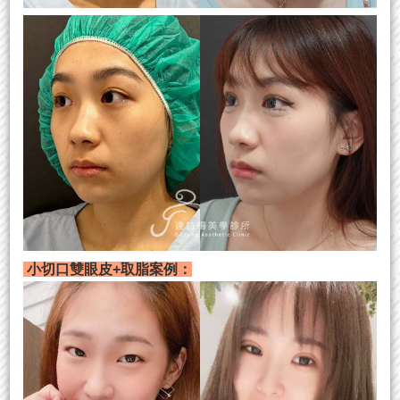
小切口雙眼皮+取脂案例：