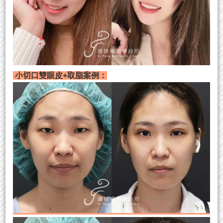
小切口雙眼皮+取脂案例：