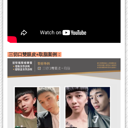
三切口雙眼皮+取脂案例：