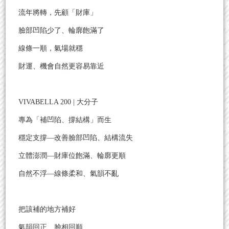
流年將轉，先顧「財庫」
臉部凹陷少了、輪廓飽滿了
線條一順，氣場就穩
財運、機會自然更容易靠近
VIVABELLA 200 | 大分子
專為「補凹陷、撐結構」而生
穩定支撐—改善臉部凹陷、結構流失
立體澎潤—財庫位飽滿、輪廓更順
自然不浮—線條柔和、氣韻不亂
把該補的地方補好
氣韻回正、臉相回順