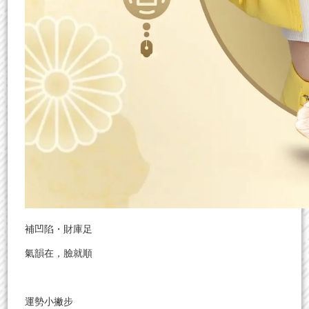
補凹陷・財庫足
氣韻在，臉就順
運勢小撇步