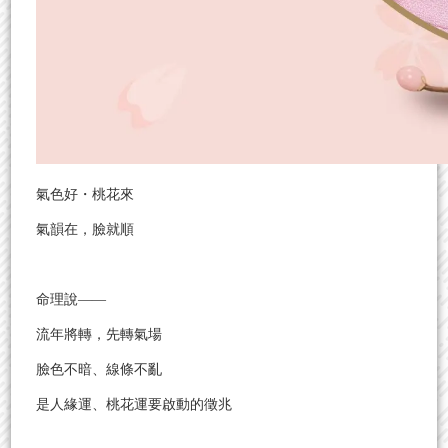
氣色好・桃花來
氣韻在，臉就順
命理說——
流年將轉，先轉氣場
臉色不暗、線條不亂
是人緣運、桃花運要啟動的徵兆