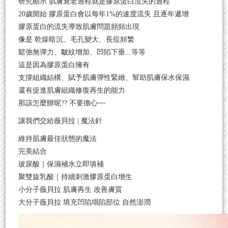
研究顯示 肌膚衰老過程就是膠原蛋白流失的過程
20歲開始 膠原蛋白會以每年1%的速度流失 且逐年遞增
膠原蛋白的流失導致肌膚問題頻頻出現
像是 乾燥暗沉、毛孔變大、長痘頻繁
鬆弛無彈力、皺紋增加、凹陷下垂...等等
這是因為膠原蛋白擁有
支撐組織結構、賦予肌膚彈性緊緻、幫助肌膚保水保濕
還有促進肌膚組織修復再生的能力
那該怎麼辦呢?? 不要擔心~~
讓我們交給薇貝拉 | 魔法針
維持肌膚最佳狀態的魔法
完美結合
玻尿酸｜保濕補水立即填補
聚雙旋乳酸｜持續刺激膠原蛋白增生
小分子薇貝拉 肌膚再生 改善膚質
大分子薇貝拉 填充凹陷塌陷部位 自然澎潤