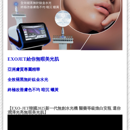
EXOJET給你無暇美光肌
亞洲膚質專屬精華
全效褪黑無針鈦金水光
終極改善膚色不均 暗沉 蠟黃
【EXO-JET韓國2025新一代無創水光機 醫藥等級煥白安瓶 還你
潤澤光亮無瑕美光肌】