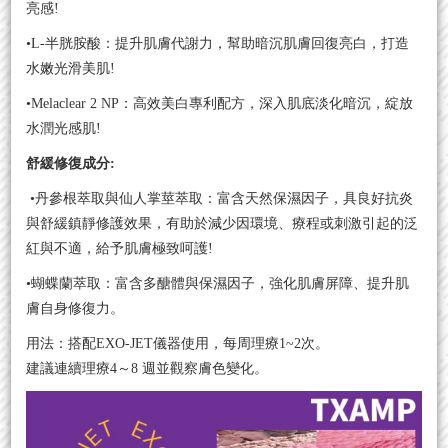
亮感!
•L-半胱胺酸：
提升肌膚代謝力，幫助暗沉肌膚回復亮白，打造
水嫩光滑美肌!
•Melaclear 2 NP
：
高效美白專利配方，深入肌底淡化暗沉，綻放
水潤光感肌!
舒緩修復成分:
•丹參根萃取與仙人掌莖萃取：富含天然保濕因子，具良好抗炎
與舒緩鎮靜修護效果，有助於減少因環境、療程或刺激引起的泛
紅與不適，給予肌膚極致呵護!
•蝴蝶蘭萃取：富含多醣體與保濕因子，強化肌膚屏障、提升肌
膚自身修復力。
用法：搭配EXO-JET儀器使用，每周理療1~2次。
建議連續理療4～8 週並觀察膚色變化。