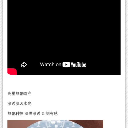
高壓無創輸注
滲透肌因水光
無創科技 深層滲透 即刻有感