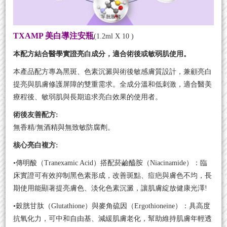
TXAMP 美白導注安瓶
(1.2ml X 10 )
本配方結合醫學實證亮白成分，適合術後或敏弱肌使用。
本產品配方專為黑斑、色素沉澱與術後敏感膚質設計，兼顧亮白
提亮與肌膚修護屏障的雙重需求。全成分溫和低刺激，適合醫美
療程後、敏弱肌與長期追求亮白效果的使用者。
術後友善配方:
無香精/無酒精與無致敏防腐劑。
核心亮白複方:
•傳明酸（Tranexamic Acid）搭配菸鹼醯胺（Niacinamide）：臨
床實證可有效抑制黑色素形成，改善斑點、痘疤與膚色不均，長
期使用能顯著提亮膚色、淡化色素沉澱
，讓肌膚綻放健康光澤!
•穀胱甘肽（Glutathione）與麥角硫因（Ergothioneine）：具高度
抗氧化力，可中和自由基、減緩肌膚老化，幫助維持肌膚
年輕透