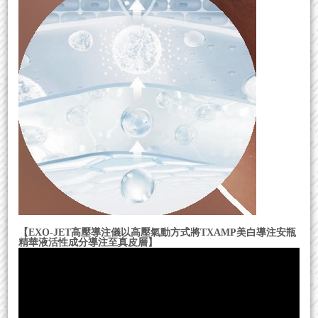
【EXO-JET高壓導注儀以高壓氣動方式將TXAMP美白導注安瓶
精華液活性成分導注至真皮層】