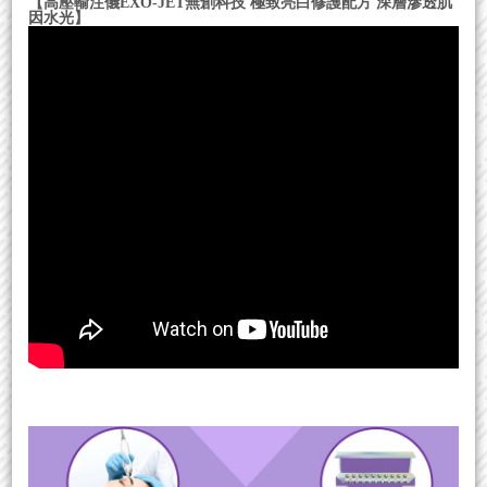
【高壓輸注儀EXO-JET無創科技 極致亮白修護配方 深層滲透肌
因水光】