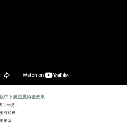
鏡中下臉拉皮術後效果
後可呈現：
眼更有精神
感更俐落