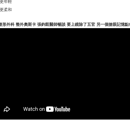
覺更年輕
相更柔和
整形外科 整外奧斯卡 張鈞凱醫師暢談 要上鏡除了五官 另一個搶眼記憶