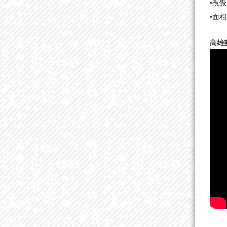
•視
•面
高雄