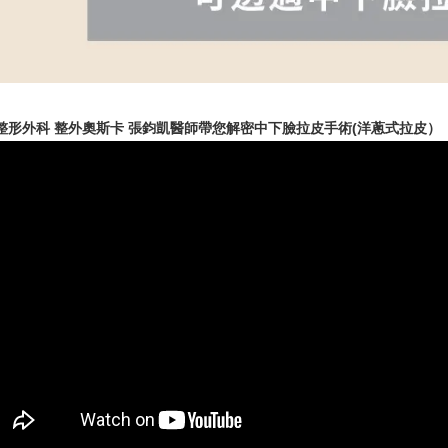
整形外科 整外奧斯卡 張鈞凱醫師帶您解密中下臉拉皮手術(洋蔥式拉皮）