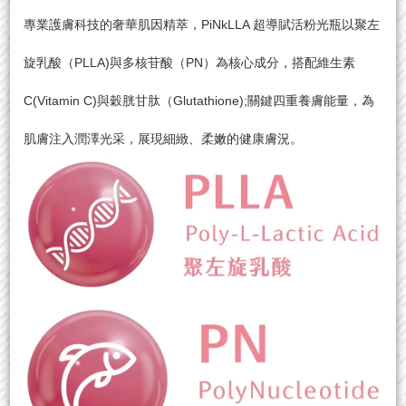
專業護膚科技的奢華肌因精萃，PiNkLLA 超導賦活粉光瓶以聚左
旋乳酸（PLLA)與多核苷酸（PN）為核心成分，搭配維生素
C(Vitamin C)與穀胱甘肽（Glutathione);關鍵四重養膚能量，為
肌膚注入潤澤光采，展現細緻、柔嫩的健康膚況。