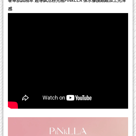
奢華肌因精萃 超導賦活粉光瓶PiNkLLA 保水修護細緻加上光澤
感