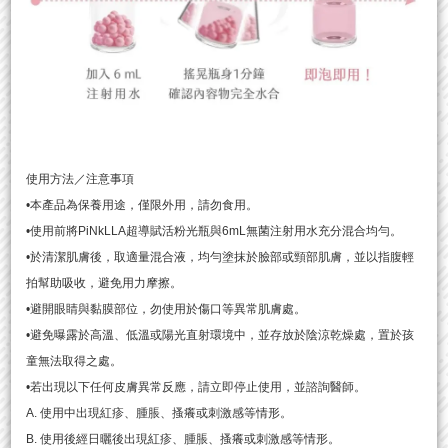
使用方法／注意事項
•
本產品為保養用途，僅限外用，請勿食用。
•
使用前將PiNkLLA超導賦活粉光瓶與6mL無菌注射用水充分混合均勻。
•
於清潔肌膚後，取適量混合液，均勻塗抹於臉部或頸部肌膚，並以指腹輕
拍幫助吸收，避免用力摩擦。
•
避開眼睛與黏膜部位，勿使用於傷口等異常肌膚處。
•
避免曝露於高溫、低溫或陽光直射環境中，並存放於陰涼乾燥處，置於孩
童無法取得之處。
•
若
出現以下任何皮膚異常反應，請立即停止使用，並諮詢醫師。
A. 使用中出現紅疹、腫脹、搔癢或刺激感等情形。
B. 使用後經日曬後出現紅疹、腫脹、搔癢或刺激感等情形。