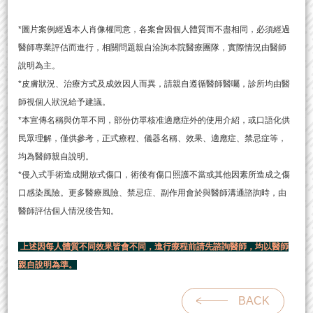
*圖片案例經過本人肖像權同意，各案會因個人體質而不盡相同，必須經過
醫師專業評估而進行，相關問題親自洽詢本院醫療團隊，實際情況由醫師
說明為主。
*皮膚狀況、治療方式及成效因人而異，請親自遵循醫師醫囑，診所均由醫
師視個人狀況給予建議。
*本宣傳名稱與仿單不同，部份仿單核准適應症外的使用介紹，或口語化供
民眾理解，僅供參考，正式療程、儀器名稱、效果、適應症、禁忌症等，
均為醫師親自說明。
*侵入式手術造成開放式傷口，術後有傷口照護不當或其他因素所造成之傷
口感染風險。更多醫療風險、禁忌症、副作用會於與醫師溝通諮詢時，由
醫師評估個人情況後告知。
上述因每人體質不同效果皆會不同，進行療程前請先諮詢醫師，均以醫師
親自說明為準。
BACK