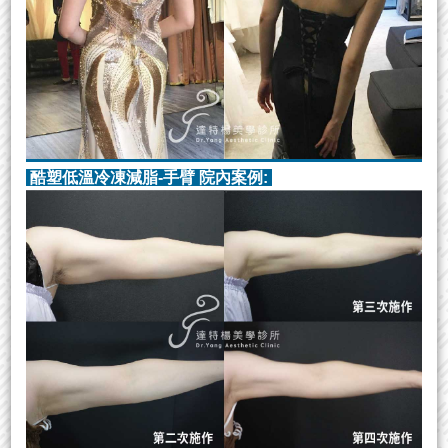
酷塑低溫冷凍減脂-手臂 院內案例: