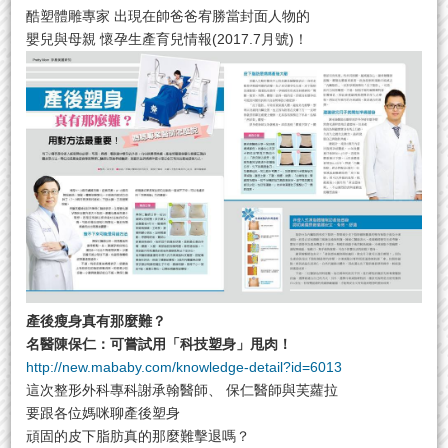
酷塑體雕專家 出現在帥爸爸宥勝當封面人物的
嬰兒與母親 懷孕生產育兒情報(2017.7月號)！
產後瘦身真有那麼難？
名醫陳保仁：可嘗試用「科技塑身」甩肉！
http://new.mababy.com/knowledge-detail?id=6013
這次整形外科專科謝承翰醫師、 保仁醫師與芙蘿拉
要跟各位媽咪聊產後塑身
頑固的皮下脂肪真的那麼難擊退嗎？