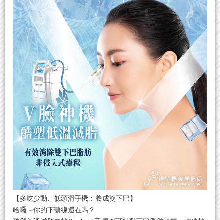
【多吃少動、低頭滑手機：養成雙下巴】
哈囉～你的下顎線還在嗎？