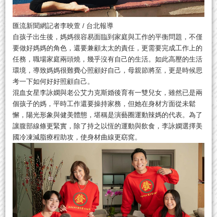
匯流新聞網記者李映萱 / 台北報導
自孩子出生後，媽媽很容易面臨到家庭與工作的平衡問題，不僅
要做好媽媽的角色，還要兼顧太太的責任，更需要完成工作上的
任務，職場家庭兩頭燒，幾乎沒有自己的生活。如此高壓的生活
環境，導致媽媽很難費心照顧好自己，母親節將至，更是時候思
考一下如何好好照顧自己。
混血女星李詠嫻與老公艾力克斯婚後育有一雙兒女，雖然已是兩
個孩子的媽，平時工作還要操持家務，但她在身材方面從未鬆
懈，陽光形象與健美體態，堪稱是演藝圈運動辣媽的代表。為了
讓腹部線條更緊實，除了持之以恆的運動與飲食，李詠嫻選擇美
國冷凍減脂療程助攻，使身材曲線更窈窕。