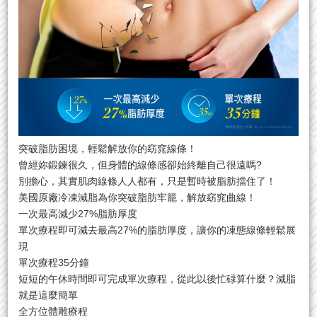
突破脂肪困境，輕鬆解放你的窈窕線條！
曾經妳鍛鍊很久，但身體的線條感卻始終離自己很遠嗎?
別擔心，其實肌肉線條人人都有，只是暫時被脂肪擋住了！
美國原廠冷凍減脂為你突破脂肪牢籠，解放窈窕曲線！
一次最高減少27%脂肪厚度
單次療程即可減去最高27%的脂肪厚度，讓你的凍態線條輕鬆展
現
單次療程35分鐘
短短的午休時間即可完成單次療程，從此以後忙碌算什麼？減脂
就是這麼簡單
全方位體雕療程