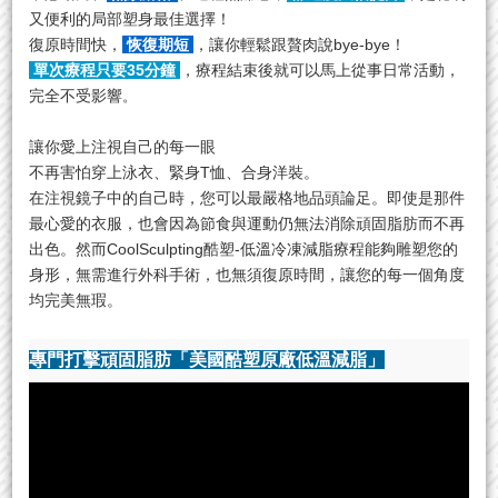
又便利的局部塑身最佳選擇！
復原時間快，
恢復期短
，讓你輕鬆跟贅肉說bye-bye！
單次療程只要35分鐘
，療程結束後就可以馬上從事日常活動，
完全不受影響
。
讓你愛上注視自己的每一眼
不再害怕穿上泳衣、緊身T恤、合身洋裝。
在注視鏡子中的自己時，您可以最嚴格地品頭論足。即使是那件
最心愛的衣服，也會因為節食與運動仍無法消除頑固脂肪而不再
出色。然而CoolSculpting酷塑-低溫冷凍減脂療程能夠雕塑您的
身形，無需進行外科手術，也無須復原時間，讓您的每一個角度
均完美無瑕。
專門打擊頑固脂肪「美國酷塑原廠低溫減脂」