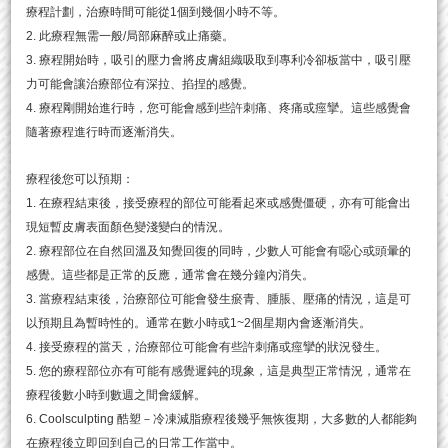
療程計劃，治療時間可能從1個到幾個小時不等。
2. 此療程無需一般/局部麻醉或止痛藥。
3. 療程開始時，吸引的壓力會將皮膚組織吸取到專利冷卻板當中，吸引壓
力可能會讓治療部位有深拉、掐捏的感覺。
4. 療程剛開始進行時，您可能會感到些許刺痛、疼痛或痙攣。這些感覺會
隨著療程進行時而逐漸消失。
療程後您可以預期：
1. 在療程結束後，接受療程的部位可能看起來或感覺僵硬，亦有可能會出
現短暫皮膚表面顏色變淺變白的情況。
2. 療程部位在自然回溫及知覺回復的同時，少數人可能會有噁心或頭暈的
感覺。這些都是正常的反應，通常會在幾分鐘內消失。
3. 當療程結束後，治療部位可能會發生瘀青、腫脹、壓痛的情況，這是可
以預期且為暫時性的。通常在數小時或1~2個星期內會逐漸消失。
4. 接受療程的當天，治療部位可能會有些許刺痛或痙攣的狀況發生。
5. 您的療程部位亦有可能有感覺遲鈍的現象，這是典型正常情況，通常在
療程後數小時到數週之間會緩解。
6. Coolsculpting 酷塑－冷凍減脂療程後幾乎無恢復期，大多數的人都能夠
在療程後立即回到自己的日常工作當中。