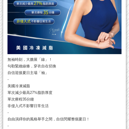
無袖時刻，大膽展「線」！
勾勒緊緻線條，穿衣自在切換
自信迎接夏日主場「袖」
-
美國冷凍減脂
單次減少最高27%脂肪厚度
單次療程35分鐘
非侵入式不影響日常生活
-
自由演繹你的風格 舉手之間，自信閃耀整個夏日！
-