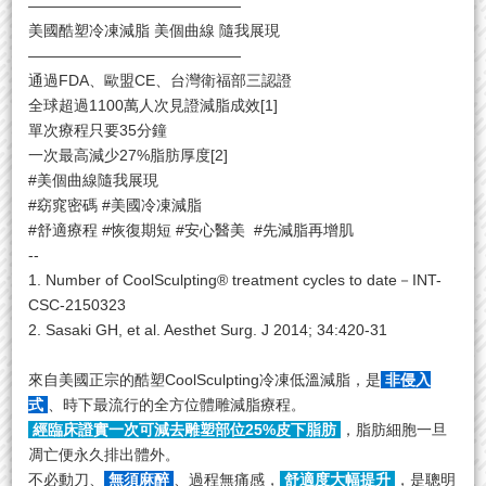
——————————————
美國酷塑冷凍減脂 美個曲線 隨我展現
——————————————
通過FDA、歐盟CE、台灣衛福部三認證
全球超過1100萬人次見證減脂成效[1]
單次療程只要35分鐘
一次最高減少27%脂肪厚度[2]
#美個曲線隨我展現
#窈窕密碼 #美國冷凍減脂
#舒適療程 #恢復期短 #安心醫美 #先減脂再增肌
--
1. Number of CoolSculpting® treatment cycles to date－INT-
CSC-2150323
2. Sasaki GH, et al. Aesthet Surg. J 2014; 34:420-31
來自美國正宗
的
酷塑
CoolSculpting
冷凍低溫減脂，是
非侵入
式
、時下最流行的全方位體雕減脂療程
。
經臨床證實一次可減去雕塑部位25%皮下脂肪
，脂肪細胞一旦
凋亡便永久排出體外
。
不必動刀、
無須麻醉
、過程無痛感，
舒適度大幅提升
，是聰明