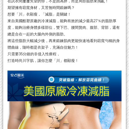
在試衣間屢屢失望的你，不是因為胖，而是局部脂肪來搗亂！
期望擁有窈窕身材，又苦無時間鍛鍊嗎？
想要「川」衣顯瘦，「減脂」是關鍵！
來自美國酷塑原廠的冷凍減脂，能夠有效的減少最高27％的脂肪厚
度，能夠治療身體多樣部位，雙下巴、腰間贅肉、腹部、背部，還有
總是合在一起的大腿內外側的脂肪。
將這些脂肪大幅減少後，再來鍛鍊肌肉更能快速地看到窈窕勻稱的身
體曲線，隨時都是衣架子，充滿自信魅力！
只需要35分鐘的非侵入性療程，
打造時尚川字肌，讓你怎麼「川」都顯瘦！