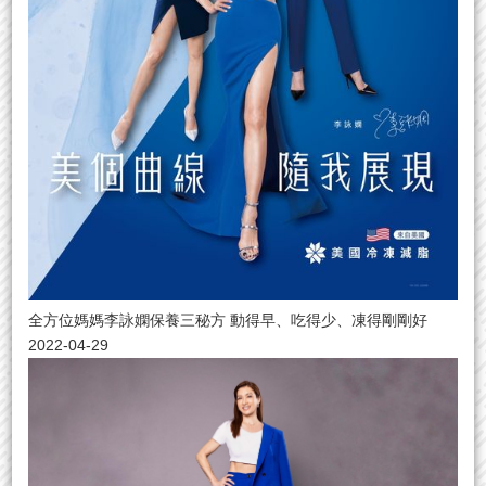
全方位媽媽李詠嫻保養三秘方 動得早、吃得少、凍得剛剛好
2022-04-29