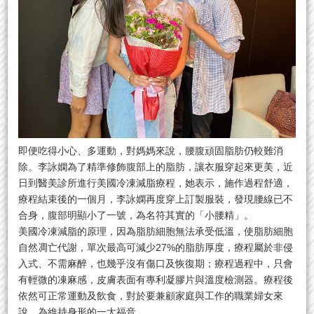
即便吃得小心、多運動，對媽媽來說，腰腹頑固脂肪仍較難消
除。李詠嫻為了精準修飾腹部上的脂肪，讓衣服穿起來更美，近
日到醫美診所進行美國冷凍減脂療程，她表示，施作過程舒適，
療程結束後的一個月，李詠嫻再度穿上訂製服裝，發現腰線已不
合身，腹部明顯小了一號，為名符其實的「小腰精」。
美國冷凍減脂的原理，因為脂肪細胞無法承受低溫，使脂肪細胞
自然凋亡代謝，單次最高可減少27%的脂肪厚度，療程屬於非侵
入式、不需麻醉，也幾乎沒有傷口及恢復期；療程過程中，只會
有輕微的凍麻感，皮膚表面有專利凝膠片與溫度檢測器。療程後
依然可正常運動及飲食，對於要兼顧家庭與工作的職業婦女來
說，為維持身形的一大福音。