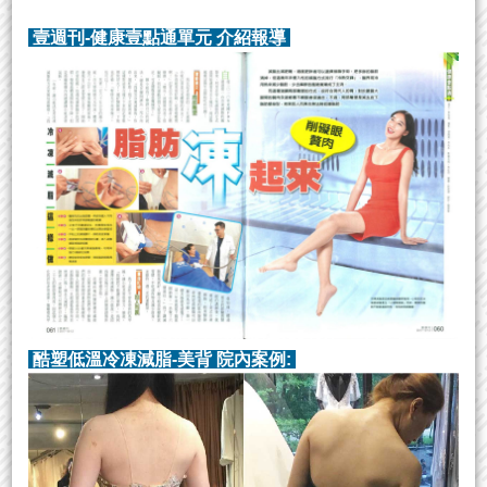
壹週刊-健康壹點通單元 介紹報導
酷塑低溫冷凍減脂-美背 院內案例: