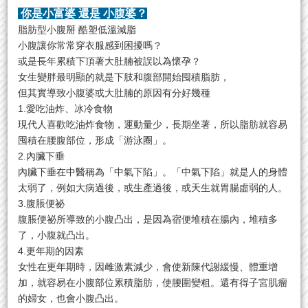
你是小富婆 還是 小腹婆？
脂肪型小腹掰 酷塑低溫減脂
小腹讓你常常穿衣服感到困擾嗎？
或是長年累積下頂著大肚腩被誤以為懷孕？
女生變胖最明顯的就是下肢和腹部開始囤積脂肪，
但其實導致小腹婆或大肚腩的原因有分好幾種
1.愛吃油炸、冰冷食物
現代人喜歡吃油炸食物，運動量少，長期坐著，所以脂肪就容易
囤積在腰腹部位，形成「游泳圈」。
2.內臟下垂
內臟下垂在中醫稱為「中氣下陷」。「中氣下陷」就是人的身體
太弱了，例如大病過後，或生產過後，或天生就胃腸虛弱的人。
3.腹脹便祕
腹脹便祕所導致的小腹凸出，是因為宿便堆積在腸內，堆積多
了，小腹就凸出。
4.更年期的因素
女性在更年期時，因雌激素減少，會使新陳代謝緩慢、體重增
加，就容易在小腹部位累積脂肪，使腰圍變粗。還有得子宮肌瘤
的婦女，也會小腹凸出。