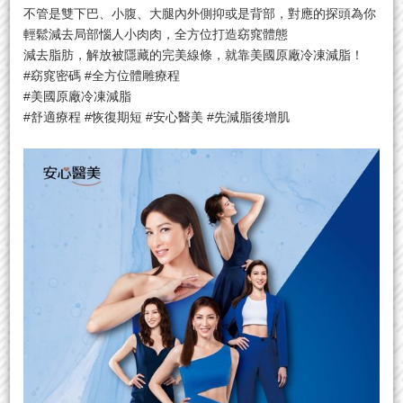
不管是雙下巴、小腹、大腿內外側抑或是背部，對應的探頭為你
輕鬆減去局部惱人小肉肉，全方位打造窈窕體態
減去脂肪，解放被隱藏的完美線條，就靠美國原廠冷凍減脂！
#窈窕密碼 #全方位體雕療程
#美國原廠冷凍減脂
#舒適療程 #恢復期短 #安心醫美 #先減脂後增肌