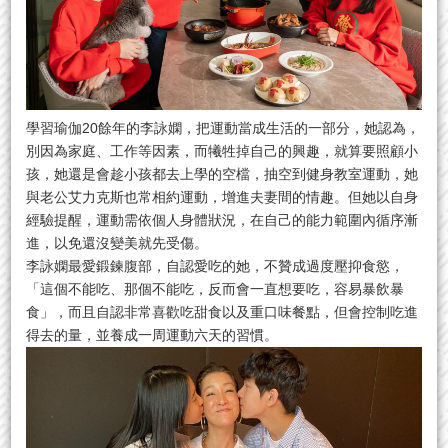
學習瑜伽20餘年的李詠嫻，把運動當成生活的一部分，她認為，
別因為家庭、工作等因素，而犧牲掉自己的興趣，就算要照顧小
孩，她還是會趁小孩都去上學的空檔，抽空到健身教室運動，她
與老公艾力克斯也常相約運動，增進夫妻間的情趣。但她以自身
經驗提醒，運動需依個人身體狀況，在自己的能力範圍內循序漸
進，以免還沒變美就先受傷。
李詠嫻最愛鍛鍊腹部，自認愛吃的她，不贊成過度壓抑食慾，
「這個不能吃、那個不能吃，反而會一直想要吃，容易暴飲暴
食」，而且自認非常喜歡吃甜食以及重口味餐點，但會控制吃進
得去的量，並養成一周運動六天的習慣。