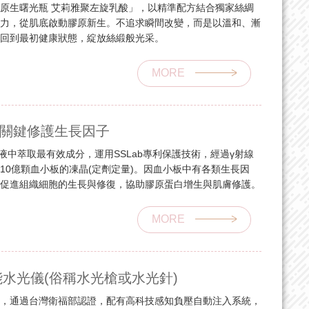
la®原生曙光瓶 艾莉雅聚左旋乳酸」，以精準配方結合獨家絲綢
生力，從肌底啟動膠原新生。不追求瞬間改變，而是以溫和、漸
慢回到最初健康狀態，綻放絲緞般光采。
MORE
板關鍵修護生長因子
液中萃取最有效成分，運用SSLab專利保護技術，經過γ射線
10億顆血小板的凍晶(定劑定量)。因血小板中有各類生長因
，促進組織細胞的生長與修復，協助膠原蛋白增生與肌膚修護。
MORE
能水光儀(俗稱水光槍或水光針)
」，通過台灣衛福部認證，配有高科技感知負壓自動注入系統，