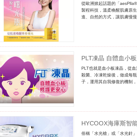
從歐洲掀起話題的「aesPl
製程科技，溫柔喚醒肌膚原
進、自然的方式，讓肌膚慢
PLT凍晶 自體血小
PLT也就是血小板凍晶，從血
殺菌、冷凍乾燥後，做成每瓶
子，運用其自我修復的機制
HYCOOX海庫斯智
俗稱「水光槍」或「水光針